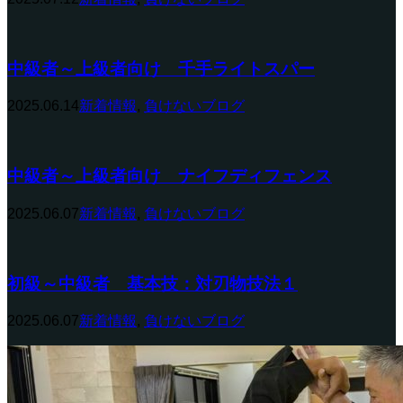
中級者～上級者向け 千手ライトスパー
2025.06.14
新着情報
,
負けないブログ
中級者～上級者向け ナイフディフェンス
2025.06.07
新着情報
,
負けないブログ
初級～中級者 基本技：対刃物技法１
2025.06.07
新着情報
,
負けないブログ