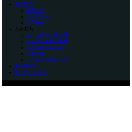
道場案内
体験入門
コース日程
お問合せ
入会案内
コース紹介と月会費
入会時に必要な費用
ご入会までの流れ
入会資格
ご入会のお申し込み
護身術教室
負けないブログ
Copyright © 福岡で護身術を習うなら、剣護身術 福岡支部