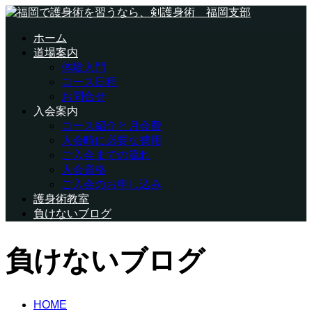
ホーム
道場案内
体験入門
コース日程
お問合せ
入会案内
コース紹介と月会費
入会時に必要な費用
ご入会までの流れ
入会資格
ご入会のお申し込み
護身術教室
負けないブログ
負けないブログ
HOME