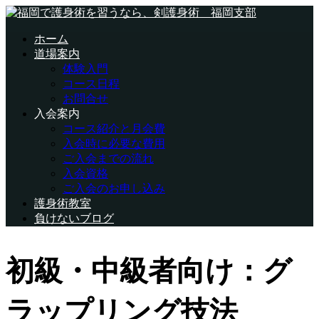
ホーム
道場案内
体験入門
コース日程
お問合せ
入会案内
コース紹介と月会費
入会時に必要な費用
ご入会までの流れ
入会資格
ご入会のお申し込み
護身術教室
負けないブログ
初級・中級者向け：グ
ラップリング技法