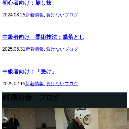
初心者向け：崩し技
2024.08.25
新着情報
,
負けないブログ
中級者向け 柔術技法：拳落とし
2025.05.31
新着情報
,
負けないブログ
中級者向け：「受け」
2025.02.15
新着情報
,
負けないブログ
剣 護身術 ブログ