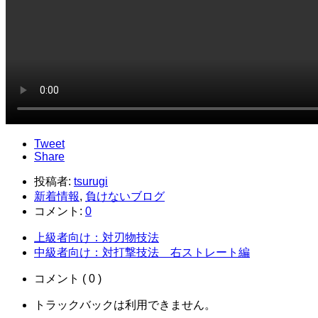
Tweet
Share
投稿者:
tsurugi
新着情報
,
負けないブログ
コメント:
0
上級者向け：対刃物技法
中級者向け：対打撃技法 右ストレート編
コメント ( 0 )
トラックバックは利用できません。