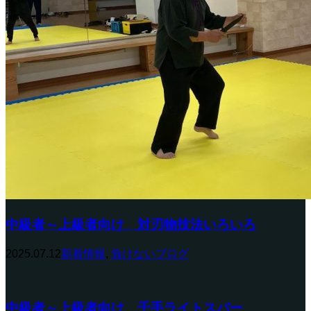
中級者～上級者向け 対刃物技法いろいろ
2025.07.12
新着情報
,
負けないブログ
中級者～上級者向け 千手ライトスパー