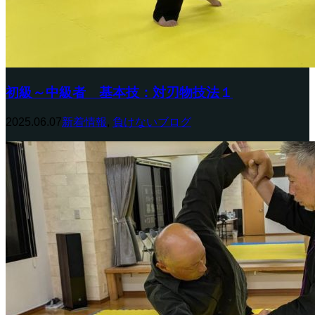
初級～中級者 基本技：対刃物技法１
2025.06.07
新着情報
,
負けないブログ